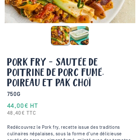
PORK FRY - SAUTÉE DE
POITRINE DE PORC FUMÉ,
POIREAU ET PAK CHOÏ
750G
44,00€ HT
Prix
48,40€ TTC
habituel
Redécouvrez le Pork fry, recette issue des traditions
culinaires népalaises, sous la forme d'une délicieuse