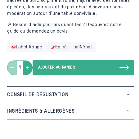
sautée de porc au piment fumé, mijoté avec des tomates
épicées, des poireaux et du pak choï !
À savourer sans
modération autour d’une table conviviale.
🔎
Besoin d’aide pour les quantités ? Découvrez notre
guide
ou
demandez un devis
Label Rouge
Epicé
Népal
AJOUTER AU PANIER
Réduire
Augmenter
la
la
quantité
quantité
de
de
CONSEIL DE DÉGUSTATION
Pork
Pork
Fry
Fry
-
-
INGRÉDIENTS & ALLERGÈNES
Sautée
Sautée
de
de
poitrine
poitrine
de
de