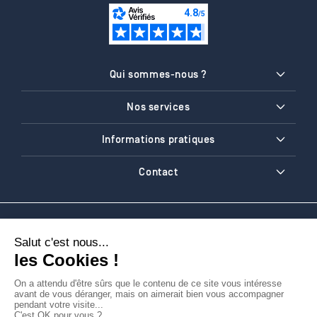
Qui sommes-nous ?
Nos services
Informations pratiques
Contact
Traiteur d'entreprise à Paris
Traiteur événementiel Paris
Traiteur
-
-
événementiel Île-de-France
Traiteur événementiel Paris 8
Traiteur
-
-
événementiel Paris 9
Traiteur événementiel Paris 11
Traiteur
-
-
événementiel Paris 12
Traiteur événementiel Paris 13
Traiteur
-
-
événementiel Paris 14
Traiteur événementiel Paris 15
Traiteur
-
-
événementiel Paris 16
Traiteur événementiel Paris 17
Traiteur
-
-
événementiel Paris 18
Traiteur à domicile
Traiteur repas anniversaire
-
-