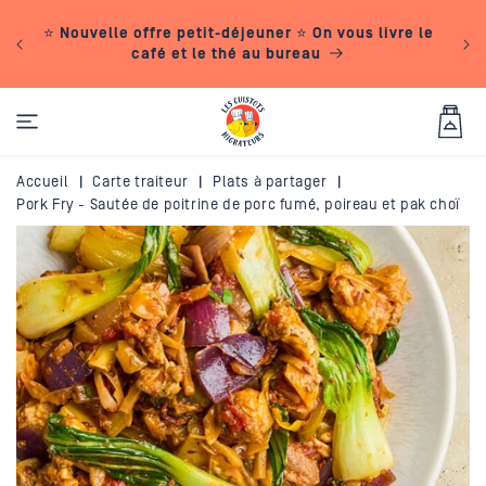
IGNORER ET
De
PASSER AU
24
⭐ Nouvelle offre petit-déjeuner ⭐ On vous livre le
CONTENU
réf
café et le thé au bureau
Panier
Accueil
|
Carte traiteur
|
Plats à partager
|
Pork Fry - Sautée de poitrine de porc fumé, poireau et pak choï
PASSER AUX
INFORMATIONS
PRODUITS