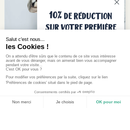
10%
DE RÉDUCTION
SUR VOTRE PREMIÈRE
COMMANDE
HITKMATSHAH
AFGHANISTAN 🇦🇫
Commis confirmé
Arab, pro du couteau et roi de la planche à découper ! En
légumerie, il taille, émince et cisèle nos légumes locaux
et de saison pour qu'ils brillent dans chacun de vos plats.
J'EN PROFITE