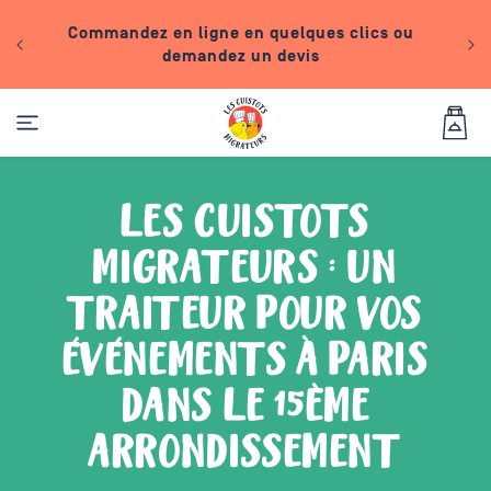
IGNORER ET
fs
PASSER AU
Commandez en ligne en quelques clics ou
CONTENU
 du
demandez un devis
Panier
LES CUISTOTS
MIGRATEURS : UN
TRAITEUR POUR VOS
ÉVÉNEMENTS À PARIS
DANS LE 15ÈME
ARRONDISSEMENT