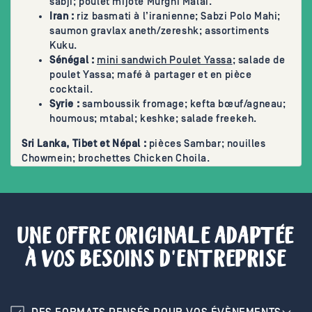
sabji; poulet mijoté Murghi Malai.
Iran :
riz basmati à l’iranienne; Sabzi Polo Mahi;
saumon gravlax aneth/zereshk; assortiments
Kuku.
Sénégal :
mini sandwich Poulet Yassa
; salade de
poulet Yassa; mafé à partager et en pièce
cocktail.
Syrie :
samboussik fromage; kefta bœuf/agneau;
houmous; mtabal; keshke; salade freekeh.
Sri Lanka, Tibet et Népal :
pièces Sambar; nouilles
Chowmein; brochettes Chicken Choila.
UNE OFFRE ORIGINALE ADAPTÉE
À VOS BESOINS D'ENTREPRISE