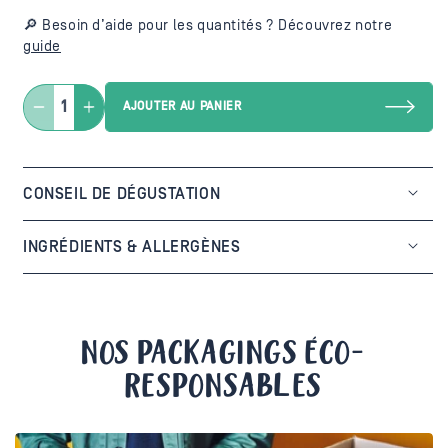
🔎
Besoin d’aide pour les quantités ? Découvrez notre
guide
AJOUTER AU PANIER
Réduire
Augmenter
la
la
quantité
quantité
de
de
CONSEIL DE DÉGUSTATION
Brownies
Brownies
chocolat
chocolat
noir
noir
INGRÉDIENTS & ALLERGÈNES
et
et
tahiné
tahiné
NOS PACKAGINGS ÉCO-
RESPONSABLES