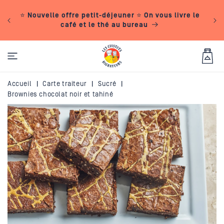
IGNORER ET
De
PASSER AU
24
⭐ Nouvelle offre petit-déjeuner ⭐ On vous livre le
CONTENU
réf
café et le thé au bureau
Panier
Accueil
|
Carte traiteur
|
Sucré
|
Brownies chocolat noir et tahiné
PASSER AUX
INFORMATIONS
PRODUITS